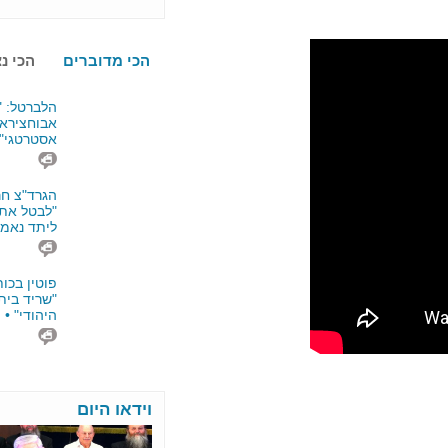
הכי מדוברים
הכי נצפים
הלברטל: "משפחת
אבוחצירא איום
אסטרטגי" • וידאו
הגרד"צ חרץ:
"לבטל את המינוים
ליתד נאמן"
פוטין בכותל:
"שריד בית המקדש
היהודי" • וידאו
וידאו היום