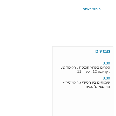
24:00
ראש ישיבת תפרח זרק עשרה
בחורים שביקרו חיילות
24:00
קונצרט חזנות בביהכנ"ס הגדול
מבזקים
בתל-אביב•עם
8:30
סקרים בערוץ הכנסת : הליכוד 32
, קדימה 12 , לפיד 11
8:30
עימותים ביו חסידי גור לויזניץ' •
הויזנצאים' נכנעו