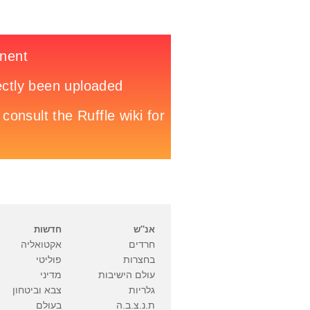
אנ''ש
חדשות
חרדים
אקטואליה
בחצרות
פוליטי
עולם הישיבות
מדיני
גלריות
צבא וביטחון
ת.נ.צ.ב.ה
בעולם