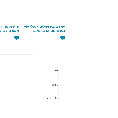
יש רב בירושלים • אלי ישי
שיירת מרן ה
נפגש עם הרב יעקב
מעורבת בתא
שפירא • חשיפה
וברח • פרסו
2
0
תגובות
שם
נושא
תוכן התגובה