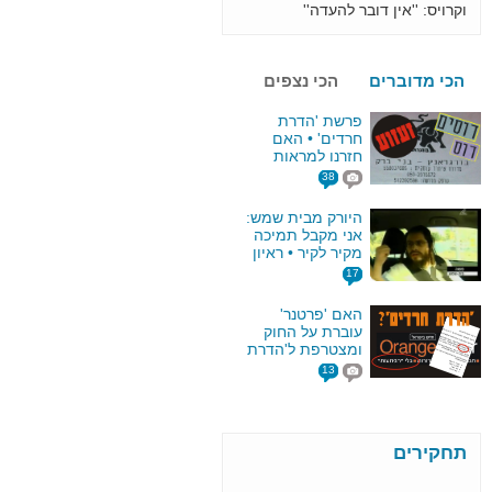
12:50
חילונים בת"א מתלוננים: "חסידי
גור טורדים את מנוחתינו"
הכי מדוברים
הכי נצפים
פרשת 'הדרת
חרדים' • האם
חזרנו למראות
מלפני 60 שנה?
38
היורק מבית שמש:
אני מקבל תמיכה
מקיר לקיר • ראיון
בלעדי!
17
האם 'פרטנר'
עוברת על החוק
ומצטרפת ל'הדרת
חרדים'?
13
תחקירים