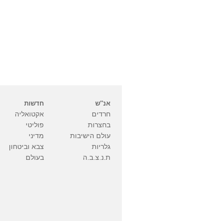
אנ''ש
חדשות
חרדים
אקטואליה
בחצרות
פוליטי
עולם הישיבות
מדיני
גלריות
צבא וביטחון
ת.נ.צ.ב.ה
בעולם