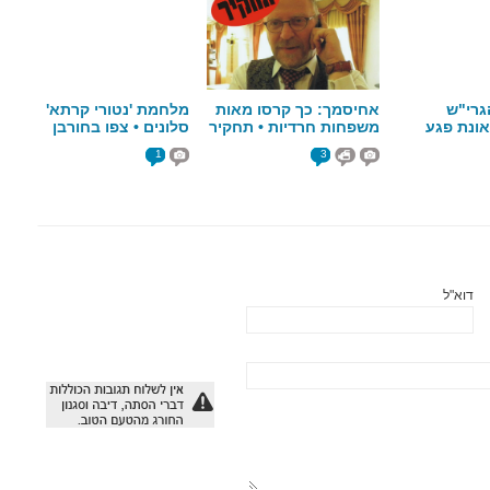
גרי"ש
אחיסמך: כך קרסו מאות
מלחמת 'נטורי קרתא'
ונת פגע
משפחות חרדיות • תחקיר
סלונים • צפו בחורבן
ם ראשון
אנ"ש
שחוללו החסידים
1
3
דוא"ל