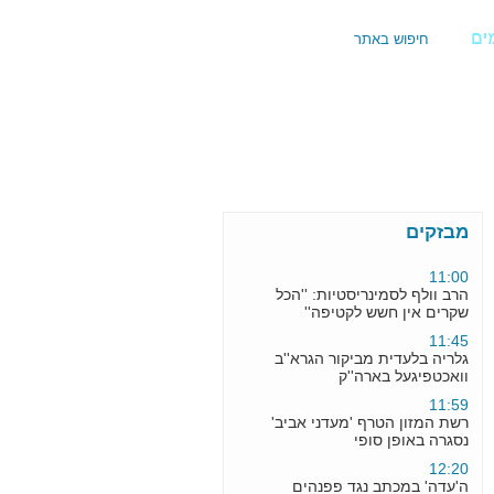
09:10
הרבנים התערבו והבעל נתן גט •
סיפור מצמרר בפרסום ראשון
10:32
כתב אישום בפרשת 'הולילנד' נגד
אורי לופוליאנסקי
מבזקים
11:00
הרב וולף לסמינריסטיות: ''הכל
שקרים אין חשש לקטיפה''
11:45
גלריה בלעדית מביקור הגרא''ב
וואכטפיגעל בארה''ק
11:59
רשת המזון הטרף 'מעדני אביב'
נסגרה באופן סופי
12:20
ה'עדה' במכתב נגד פפנהים
וקרויס: ''אין דובר להעדה''