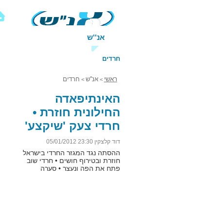
אנ''ש
חדשות
כלכלה
חרדים
בחצרות
עולם הישיבות
גלר
ראשי
אנ''ש
חרדים
>
>
האינתיפאדה
החילונית חוזרת •
חרדי צעק 'שיקצע'
ונעצר
דוד קלצקין 23:30 05/01/2012
ההסתה נגד המגזר החרדי בישראל
חוזרת ובטירוף חושים • חרדי שוב
פתח את הפה ונעצר • סערה