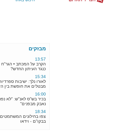
09:34
המלחמה ב'יתד' הובילה להקפאת
חיידר בקריית יובל -
10:43
נתניהו מצטרף לפלסנר: "
סנקציות למשתמטים"
מבזקים
13:57
הקרב על המכתב • הגר"ח יחתום
כנגד העיתון החדש?
15:34
לאורו נלך: ישיבות ספרדיות
מבטלים את חופשת בין הזמנים
16:00
בכיר בש"ס לאנ"ש: "לא נפרוש -
נאבק מבפנים"
18:34
צפו בחילונים המשתמטים בביקור
בבקו"ם - וידאו
10:43
גפני: מסקנות ועדת פלסנר
מזכירה את גזירות רומי וגזירות