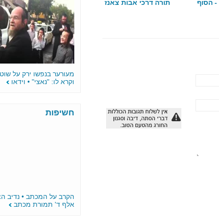
ות צאנז
מסיבת חומש בתלמוד תורה דרכי
 גלריה
אבות צאנז בביתר עילית • גלריה
19:23
הילולת הצדיק משטפנשט
בגבעתיים -גלריה
21:36
עו''ד הלברטל:צריכים להפגין נגד
בית המשפט פלסנר זה
מעורער בנפשו ירק על שוטר בהפגנה
וקרא לו: "נאצי" • וידאו
חשיפות
הקרב על המכתב • נדיב הציע 10
אלף ד' תמורת מכתב