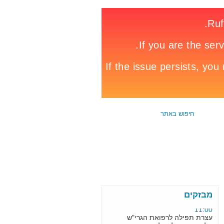
08:56
הולכת רגל נהרגה בתאונה פגע
וברח הבוקר בצומת מגידו
10:24
רוכב אופניים נהרג מפגיעת
אוטובוס ברחוב זבוטנסקי פתח
מבזקים
11:00
עצרת תפילה לרפואת הגרי"ש
אלישיב בכותל • גלריה
12:20