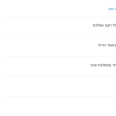
 אלון
ל רקוב אצלכם
במגזר הדתי
תר ממפלגת שינוי