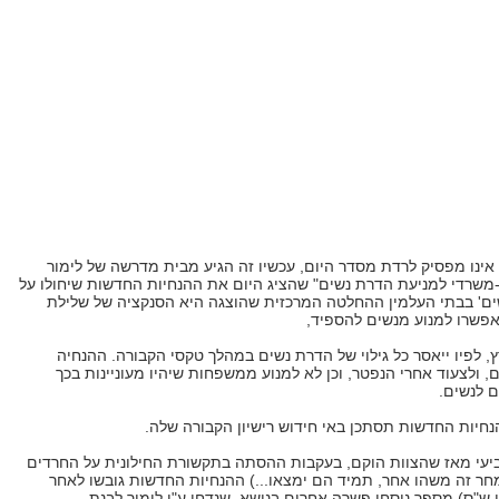
ינו מפסיק לרדת מסדר היום, עכשיו זה הגיע מבית מדרשה של לימור
-משרדי למניעת הדרת נשים" שהציג היום את ההנחיות החדשות שיחולו על
שים' בבתי העלמין ההחלטה המרכזית שהוצגה היא הסנקציה של שלילת
יאפשרו למנוע מנשים להספיד,
לפיו ייאסר כל גילוי של הדרת נשים במהלך טקסי הקבורה. ההנחיה
ולצעוד אחרי הנפטר, וכן לא למנוע ממשפחות שיהיו מעוניינות בכך
ם לנשים.
נחיות החדשות תסתכן באי חידוש רישיון הקבורה שלה.
הרביעי מאז שהצוות הוקם, בעקבות ההסתה בתקשורת החילונית על החרדים
מחר זה משהו אחר, תמיד הם ימצאו...) ההנחיות החדשות גובשו לאחר
 ש"ס) מספר נוסחי פשרה אחרים בנושא, שנדחו ע"י לימור לבנת.