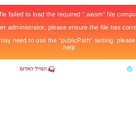
יום שלישי, כ"א שבט תשע"ב
וידאו
מוזיקה
ון
בעולם