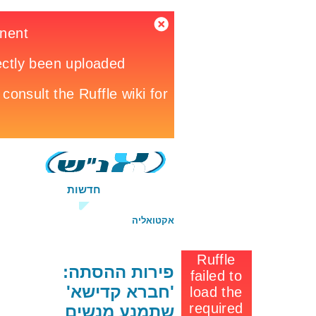
אנ''ש
חדשות
כלכלה
אקטואליה
פוליטי
מדיני
צבא וביטח
פירות ההסתה:
'חברא קדישא'
שתמנע מנשים