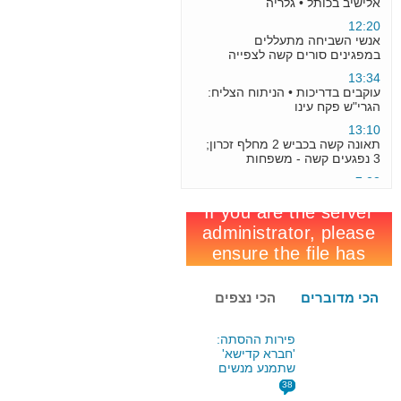
אנשי השביחה מתעללים
במפגינים סורים קשה לצפייה
13:34
עוקבים בדריכות • הניתוח הצליח:
הגרי"ש פקח עינו
13:10
תאונה קשה בכביש 2 מחלף זכרון;
3 נפגעים קשה - משפחות
7:23
מנהל סמינר וולף : "אסור ללמוד
תכנות זו סכנה רוחנית "
19:33
הסכם שלום בין בעלזא לבין
בעלזא מכנובקא, בדרך ? • חשיפה
8:07
תחזית : היום צפוי אובך שבת
וראשון צפוי שלג בירושלים
הכי מדוברים
הכי נצפים
17:50
מה חיפש איווט ליברמן על קבר
הצדיק בניו יורק
פירות ההסתה:
'חברא קדישא'
8:30
שתמנע מנשים
הגראי"ל : "הגרי"ש הוא בגדר
להספיד, רשיונה
38
רבים שצריכים לו"
ישלל