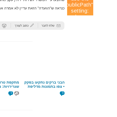
כנראה ש"הוועדה" הזאת עדיין לא אמרה את
כתבות נוספות
הבני ברקים נתקעו בפקק
מתקפת טרור
• צפו בתמונות מדליפת
שגרירויות: נ
הגז בסמוך לבני ברק
אחריות על א
0
0
תגובות