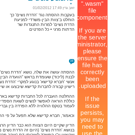
להספיד, רשיונה
זאב גרין 17:49 01/02/2012
ישלל
בעקבות ההסתה נגד 'הדרת נשים' כך
הוחלט ב'צוות הבין-משרדי למניעת
הדרת נשים' למרות התנגדות שר
הדתות מרגי • כל הפרטים
38
ההסתה עושה את שלה, נושא 'הדרת נשים' א
לבנת (ליכוד) שעומדת בראש "הוועדה הבין
אנשי 'חברא קדישא' בנוגע למקרי 'הדרת נ
רישיון קבורה לחברות קדישא שיבצעו או ש
ההחלטה הועברה לכל החברות קדישא בארץ, 
כוללת הוראה לאפשר לנשים לשאת הספדים, 
לעמוד בטקס ההלוויה ללא הפרדה בין גברי
וכאמור, חברא קדישא שלא תפעל על פי הה
הדיון שקיים היום הצוות הוא כבר הדיון 
בנושא 'הדרת נשים' (היום זה הדרת נשים 
שהוצעו ע"י המשרד לשירותי דת (יעקב מרגי