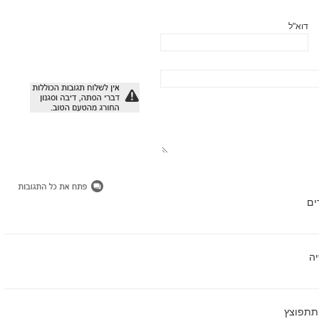
דוא"ל
ים
יה
 תתפוצץ