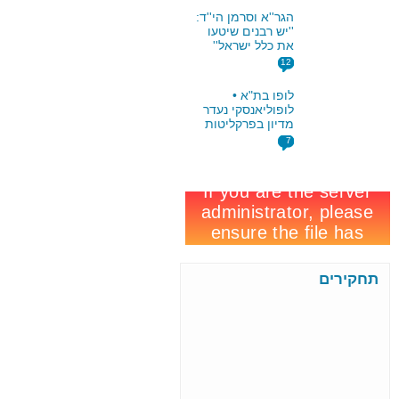
13:00
הגר''א וסרמן הי''ד:
מרן ראש הישיבה הגראי''ל
''יש רבנים שיטעו
שטיינמן נלקח לבדיקות
את כלל ישראל''
12
לופו בת"א •
לופוליאנסקי נעדר
מדיון בפרקליטות
7
תחקירים