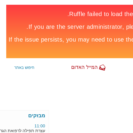
08:56
הולכת רגל נהרגה בתאונה פגע
וברח הבוקר בצומת מגידו
10:24
רוכב אופניים נהרג מפגיעת
אוטובוס ברחוב זבוטנסקי פתח
מבזקים
11:00
עצרת תפילה לרפואת הגרי"ש
אלישיב בכותל • גלריה