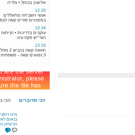
12:20
אנשי השביחה מתעללים
במפגינים סורים קשה לצפייה
13:34
עוקבים בדריכות • הניתוח הצליח:
הגרי"ש פקח עינו
13:10
תאונה קשה בכביש 2 מחלף זכרון;
3 נפגעים קשה - משפחות
7:23
מנהל סמינר וולף : "אסור ללמוד
תכנות זו סכנה רוחנית "
19:33
הסכם שלום בין בעלזא לבין
בעלזא מכנובקא, בדרך ? • חשיפה
8:07
תחזית : היום צפוי אובך שבת
הכי מדוברים
הכי נצפים
וראשון צפוי שלג בירושלים
17:50
מיט רומני אמש
מה חיפש איווט ליברמן על קבר
בנאום לאחר
הצדיק בניו יורק
הניצחון הסוחף
8:30
בפלורידה
0
הגראי"ל : "הגרי"ש הוא בגדר