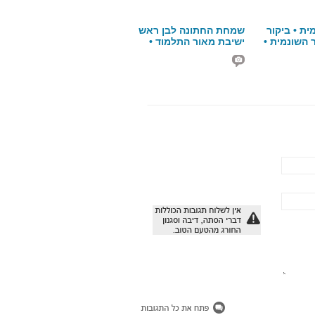
 לבן ראש
תלמוד •