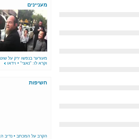
מעניינים
מעורער בנפשו ירק על שוטר בהפגנה
וקרא לו: "נאצי" • וידאו
חשיפות
הקרב על המכתב • נדיב הציע 10