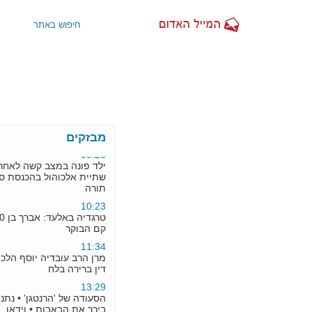
07:25
האטרקציה התקשורתית: קנאים
מול לשכת גיוס
08:20
עיתון חדש משרדים חדשים - לבין
יוצא לדרך
09:25
מבזקים
ילד פונה במצב קשה לאחר
שתיית אלכוהול בהכנסת ספר
תורה
10:23
טרגדיה באלעד: אברך בן 30 לא
קם הבוקר
11:34
מרן הרב עובדיה יוסף הלכה יומית
דין ברירה בלח
13:29
הסעודה של 'הרנטגן' • נתניהו
בירך את הבאבות • וידאו
15:00