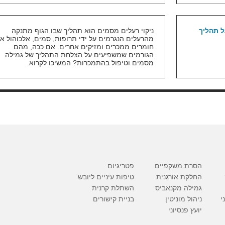
 תהליך
ניקוי רעלים מסמים הוא תהליך שבו הגוף מתנקה
מהרעלים הנגרמים על ידי תרופות, סמים, אלכוהול או
חומרים ממכרים ומזיקים אחרים. אם ככה, מהם
הגורמים שמשפיעים על הצלחת התהליך של גמילה
מסמים וטיפול בהתמכרות? המשיכו לקרוא.
הסרת משקפיים
פטריגיום
החלקת אורגנית
טיפות עיניים ליובש
גמילה מקנאביס
השתלת קרנית
י
ניהול מוניטין
בניית קישורים
יועץ פנסיוני