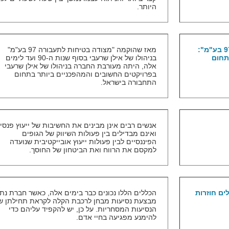
היותר.
"מצודה בטיחות לתעבורה 97 בע"מ":
מאז שהוקמה "מצודה בטיחות לתעבורה 97 בע"מ"
תחום
בניהולו של אילן שרעבי בסוף שנות ה-90 ועד לימים
אלה, היתה מעורבת החברה בניהולו של אילן שרעבי
בפרויקטים החשובים והמהפכניים ביותר בתחום
התחבורה בישראל.
אנשים רבים אינן מבינים את החשיבות של ייעוץ פנסיו
ואינם מבדילים בין פעולות השיווק של הגופים
הפיננסיים לבין פעולות ייעוץ אובייקטיבית שנועדה
למקסם את הרווח ואת הביטחון של החוסך.
ים חוזרות
הכללים הללו נכונים כבר בימים אלה, כאשר חברת נת
מבצעת נסיעות מבחן לרכבת הקלה לקראת תחילתן ש
הנסיעות המסחריות. על כן, יש להקפיד עליהם כדי
להימנע מפגיעה בחיי אדם.